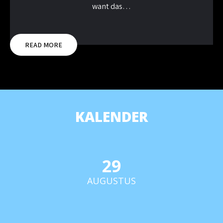
want das…
READ MORE
KALENDER
29
AUGUSTUS