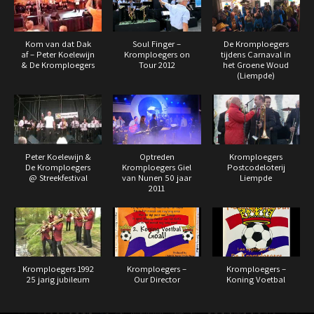
Kom van dat Dak
Soul Finger –
De Kromploegers
af – Peter Koelewijn
Kromploegers on
tijdens Carnaval in
& De Kromploegers
Tour 2012
het Groene Woud
(Liempde)
Peter Koelewijn &
Optreden
Kromploegers
De Kromploegers
Kromploegers Giel
Postcodeloterij
@ Streekfestival
van Nunen 50 jaar
Liempde
2011
Kromploegers 1992
Kromploegers –
Kromploegers –
25 jarig jubileum
Our Director
Koning Voetbal