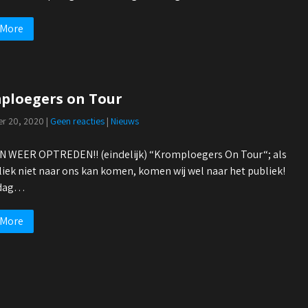
 More
ploegers on Tour
r 20, 2020
|
Geen reacties
|
Nieuws
 WEER OPTREDEN!! (eindelijk) “Kromploegers On Tour“; als
liek niet naar ons kan komen, komen wij wel naar het publiek!
ndag…
 More