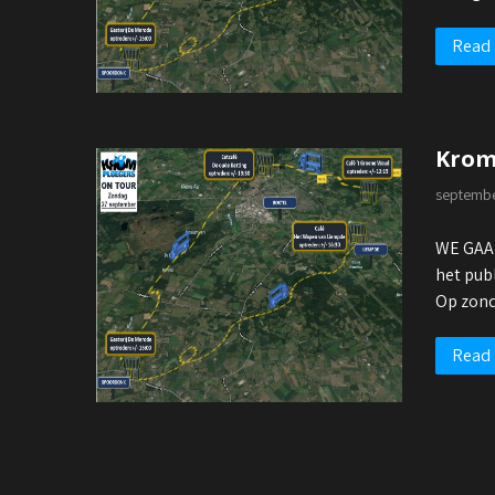
Read
Krom
septembe
WE GAAN
het pub
Op zo
Read