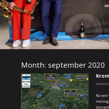
Month:
september 2020
Krom
septembe
Na veel
meninge
doorge