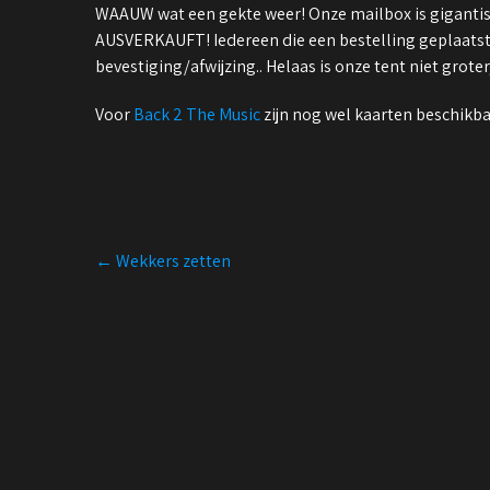
WAAUW wat een gekte weer! Onze mailbox is giganti
AUSVERKAUFT! Iedereen die een bestelling geplaatst
bevestiging/afwijzing.. Helaas is onze tent niet gro
Voor
Back 2 The Music
zijn nog wel kaarten beschikba
Post
←
Wekkers zetten
navigation