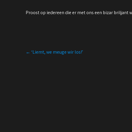
Proost op iedereen die er met ons een bizar briljant
Post
←
‘Liemt, we meuge wir los!’
navigation