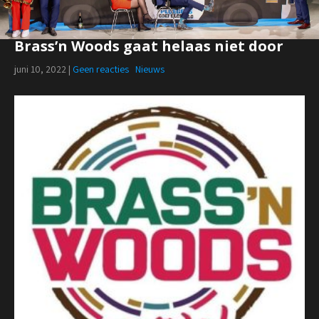
Brass’n Woods gaat helaas niet door
juni 10, 2022
|
Geen reacties
Nieuws