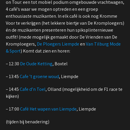
on Tour: een tot mobiel podium omgebouwde vrachtwagen,
4 café’s waar we mogen optreden en een groep
enthousiaste muzikanten. In elk café is ook nog Kromme
Voor te verkrijgen (het lekkere biertje van De Kromploegers)
én de muzikanten presenteren hun spiksplinternieuwe
outfit! (mede mogelijk gemaakt door De Vrienden van De
Kromploegers,
De Ploegers Liempde
en
Van Tilburg Mode
& Sport
) Komt dat zien en horen:
– 12:30
De Oude Ketting
, Boxtel
– 13:45
Cafe ’t groene woud
, Liempde
– 14:45
Cafe d’n Toel
, Olland (mogelijkheid om de F1 race te
kijken)
– 17:00
Café Het wapen van Liempde
, Liempde
(tijden bij benadering)